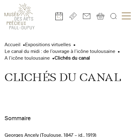
Gestion de vos préférences sur les cookies
Aller
Aller
Aller
Aller
Aller
au
à
à
au
au
Accueil
Expositions virtuelles
contenu
la
la
pied
plan
Le canal du midi : de l’ouvrage à l’icône toulousaine
principal
navigation
recherche
de
du
A l’icône toulousaine
Clichés du canal
page
site
CLICHÉS DU CANAL
Sommaire
Georges Ancely (Toulouse, 1847 – id., 1919)