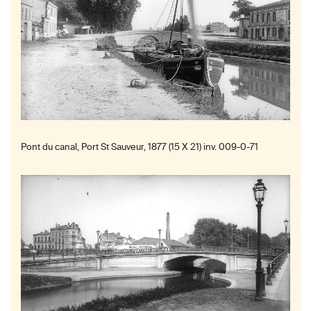
Pont du canal, Port St Sauveur, 1877 (15 X 21) inv. 009-0-71