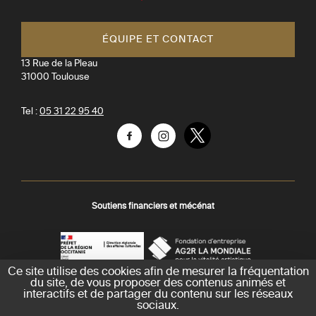
Toulouse
ÉQUIPE ET CONTACT
13 Rue de la Pleau
31000
Toulouse
Tel :
05 31 22 95 40
Facebook
Instagram
Twitter
Soutiens financiers et mécénat
Ce site utilise des cookies afin de mesurer la fréquentation
AGR
Préfecture
du site, de vous proposer des contenus animés et
La
-
interactifs et de partager du contenu sur les réseaux
Mondiale
DRAC
sociaux.