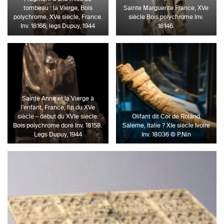
tombeau : la Vierge, Bois
Sainte Marguerite France, XVe
polychrome, XVe siècle, France.
siècle Bois polychrome Inv.
Inv. 18166, legs Dupuy, 1944
18146.
Sainte Anne et la Vierge à
l’enfant, France, fin du XVe
siècle – début du XVIe siècle.
Olifant dit Cor de Roland
Bois polychrome doré Inv. 18158.
Salerne, Italie ? XIe siècle Ivoire
Legs Dupuy, 1944
Inv. 18036 © P.Nin