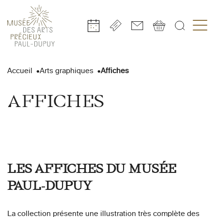
Gestion de vos préférences sur les cookies
Aller
Aller
Aller
Aller
Aller
au
à
à
au
au
Accueil
Arts graphiques
Affiches
contenu
la
la
pied
plan
principal
navigation
recherche
de
du
AFFICHES
page
site
LES AFFICHES DU MUSÉE
PAUL-DUPUY
La collection présente une illustration très complète des