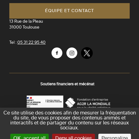
ÉQUIPE ET CONTACT
13 Rue de la Pleau
31000
Toulouse
Tel :
05 31 22 95 40
Facebook
Instagram
Twitter
Soutiens financiers et mécénat
Ce site utilise des cookies afin de mesurer la fréquentation
AGR
Préfecture
du site, de vous proposer des contenus animés et
La
-
interactifs et de partager du contenu sur les réseaux
Mondiale
DRAC
sociaux.
Crédits et mentions légales
Plan du site
Accessibilité : partiellement conforme
-
Gestion des cookies
OK, accept all
Deny all cookies
Personalize