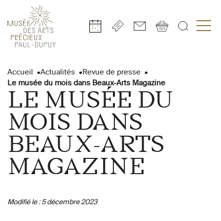
Gestion de vos préférences sur les cookies
Aller
Aller
Aller
Aller
Aller
au
à
à
au
au
Accueil
Actualités
Revue de presse
contenu
la
la
pied
plan
Le musée du mois dans Beaux-Arts Magazine
principal
navigation
recherche
de
du
LE MUSÉE DU
page
site
MOIS DANS
BEAUX-ARTS
MAGAZINE
Modifié le :
5 décembre 2023