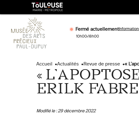
Gestion de vos préférences sur les cookies
Toulouse
métropole
Fermé actuellement
Information
10h00
18h00
Aller
Aller
au
à
Accueil
Actualités
Revue de presse
« L’ap
contenu
la
« L’APOPTOS
principal
naviga
ERILK FABR
Modifié le :
29 décembre 2022