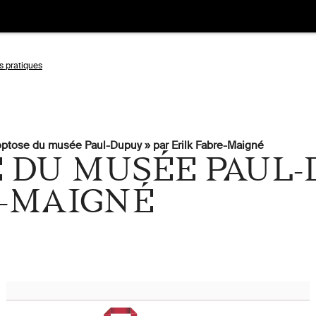
s pratiques
Aller
à
optose du musée Paul-Dupuy » par Erilk Fabre-Maigné
la
E DU MUSÉE PAUL-
tion
recherche
E-MAIGNÉ