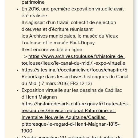
patrimoine
En 2016, une première exposition virtuelle avait
été réalisée.
Il s’agissait d’un travail collectif de sélection
d’œuvres et d’écriture réunissant
les Archives municipales, le musée du Vieux
Toulouse et le musée Paul-Dupuy.
Il est encore visible en ligne
–>
https://www.archives.toulouse.fr/histoire-de-
toulouse/lieux/le-canal-du-midi/l-expo-virtuelle
https://sites.ina.fr/occitanielivre/focus/chapitre/5
Reportage dans les archives historiques du Canal
du Midi (17 mars 2016, FR3 12-13)
Exposition virtuelle sur les dessins de Cadillac
d’Henri Maignan
https://histoiredesarts.culture.gouv.fr/Toutes-les-
ressources/Service-regional-Patrimoine-et-
Inventaire-Nouvelle-Aquitaine/Cadillac-
pittoresque-le-regard-d-Henri-Maignan-1815-
1900
Courte animation 2D présentant le chantier du