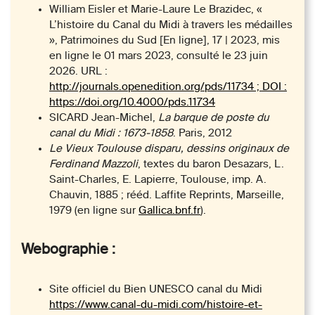
William Eisler et Marie-Laure Le Brazidec, «
L’histoire du Canal du Midi à travers les médailles
», Patrimoines du Sud [En ligne], 17 | 2023, mis
en ligne le 01 mars 2023, consulté le 23 juin
2026. URL :
http://journals.openedition.org/pds/11734 ; DOI :
https://doi.org/10.4000/pds.11734
SICARD Jean-Michel,
La barque de poste du
canal du Midi
: 1673-1858
. Paris, 2012
Le Vieux Toulouse disparu, dessins originaux de
Ferdinand Mazzoli
, textes du baron Desazars, L.
Saint-Charles, E. Lapierre, Toulouse, imp. A.
Chauvin, 1885 ; rééd. Laffite Reprints, Marseille,
1979 (en ligne sur
Gallica.bnf.fr
).
Webographie :
Site officiel du Bien UNESCO canal du Midi
https://www.canal-du-midi.com/histoire-et-