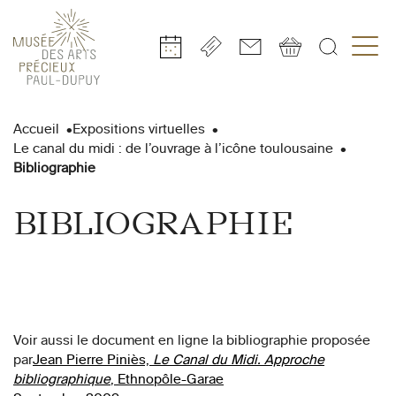
Gestion de vos préférences sur les cookies
Aller
Aller
Aller
Aller
Aller
au
à
à
au
au
Accueil
Expositions virtuelles
contenu
la
la
pied
plan
Le canal du midi : de l’ouvrage à l’icône toulousaine
principal
navigation
recherche
de
du
Bibliographie
page
site
BIBLIOGRAPHIE
Voir aussi le document en ligne la bibliographie proposée
par
Jean Pierre Piniès,
Le Canal du Midi. Approche
bibliographique
, Ethnopôle-Garae