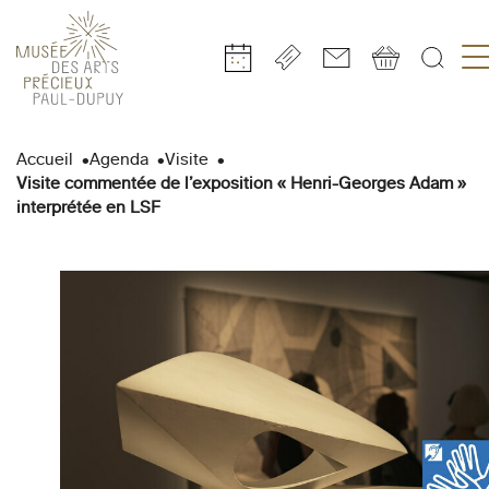
Gestion de vos préférences sur les cookies
Aller
Aller
Aller
Aller
Aller
au
à
à
au
au
Accueil
Agenda
Visite
contenu
la
la
pied
plan
Visite commentée de l’exposition « Henri-Georges Adam »
principal
navigation
recherche
de
du
interprétée en LSF
page
site