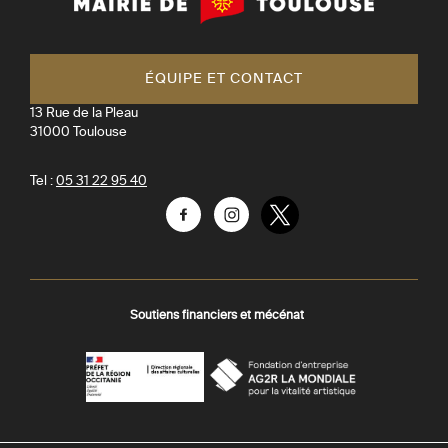
de
Toulouse
ÉQUIPE ET CONTACT
13 Rue de la Pleau
31000
Toulouse
Tel :
05 31 22 95 40
Facebook
Instagram
Twitter
Soutiens financiers et mécénat
AGR
Préfecture
La
-