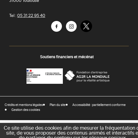
31000
Toulouse
Tel :
05 31 22 95 40
Facebook
Instagram
Twitter
Soutiens financiers et mécénat
AGR
Préfecture
La
-
Mondiale
DRAC
Crédits et mentions légales
Plan du site
Accessibilité : partiellement conforme
-
Gestion des cookies
Direction
régionale
des
Ce site utilise des cookies afin de mesurer la fréquentation 
site, de vous proposer des contenus animés et interactifs e
affaires