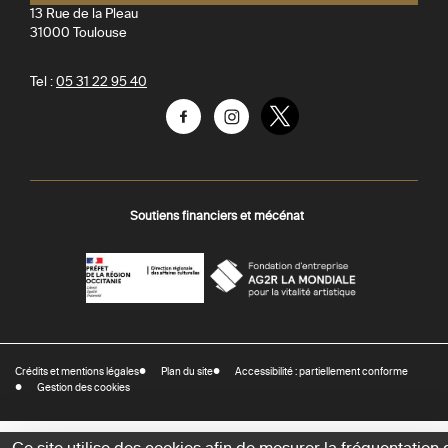
13 Rue de la Pleau
31000
Toulouse
Tel :
05 31 22 95 40
Facebook
Instagram
Twitter
Soutiens financiers et mécénat
AGR
Préfecture
La
-
Mondiale
DRAC
Crédits et mentions légales
Plan du site
Accessibilité : partiellement conforme
-
Gestion des cookies
Direction
régionale
des