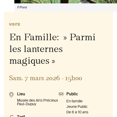
F.Pons
VISITE
En Famille: » Parmi
les lanternes
magiques »
Sam. 7 mars 2026 - 15h00
Lieu
Public
Musée des Arts Précieux
En famille
Paul-Dupuy
Jeune Public
De 6 à 10 ans