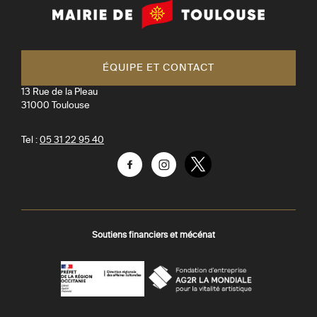
Mairie
de
Toulouse
ÉQUIPE ET CONTACT
13 Rue de la Pleau
31000
Toulouse
Tel :
05 31 22 95 40
Facebook
Instagram
Twitter
Soutiens financiers et mécénat
AGR
Préfecture