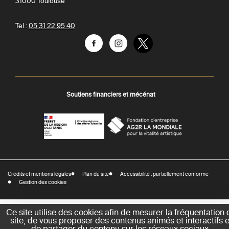
31000
Toulouse
Tel :
05 31 22 95 40
Facebook
Instagram
Twitter
Soutiens financiers et mécénat
AGR
Préfecture
La
-
Mondiale
DRAC
Crédits et mentions légales
Plan du site
Accessibilité : partiellement conforme
-
Gestion des cookies
Direction
régionale
des
Ce site utilise des cookies afin de mesurer la fréquentation 
site, de vous proposer des contenus animés et interactifs e
affaires