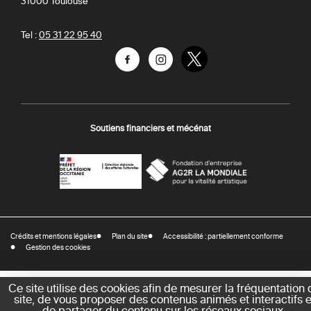
31000
Toulouse
Tel :
05 31 22 95 40
Facebook
Instagram
Twitter
Soutiens financiers et mécénat
AGR
Préfecture
La
-
Mondiale
DRAC
Crédits et mentions légales
Plan du site
Accessibilité : partiellement conforme
-
Gestion des cookies
Direction
régionale
des
Ce site utilise des cookies afin de mesurer la fréquentation 
site, de vous proposer des contenus animés et interactifs e
affaires