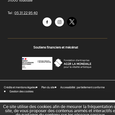
31000
Toulouse
Tel :
05 31 22 95 40
Facebook
Instagram
Twitter
Soutiens financiers et mécénat
AGR
Préfecture
La
-
Mondiale
DRAC
Crédits et mentions légales
Plan du site
Accessibilité : partiellement conforme
-
Gestion des cookies
Direction
régionale
des
Ce site utilise des cookies afin de mesurer la fréquentation 
site, de vous proposer des contenus animés et interactifs e
affaires