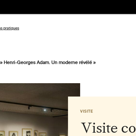
ns pratiques
Aller
à
» Henri-Georges Adam. Un moderne révélé »
la
tion
recherche
VISITE
Visite c