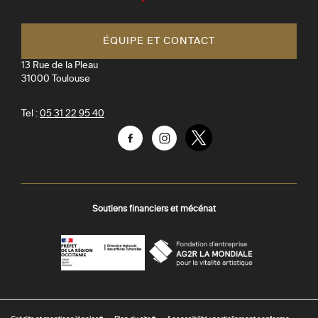
Toulouse
ÉQUIPE ET CONTACT
13 Rue de la Pleau
31000
Toulouse
Tel :
05 31 22 95 40
Facebook
Instagram
Twitter
Soutiens financiers et mécénat
AGR
Préfecture
La
-
Mondiale
DRAC