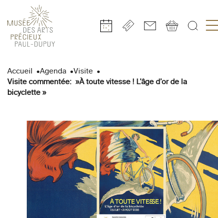
Gestion de vos préférences sur les cookies
Aller
Aller
Aller
Aller
Aller
au
à
à
au
au
Accueil
Agenda
Visite
contenu
la
la
pied
plan
Visite commentée: »À toute vitesse ! L’âge d’or de la
principal
navigation
recherche
de
du
bicyclette »
page
site