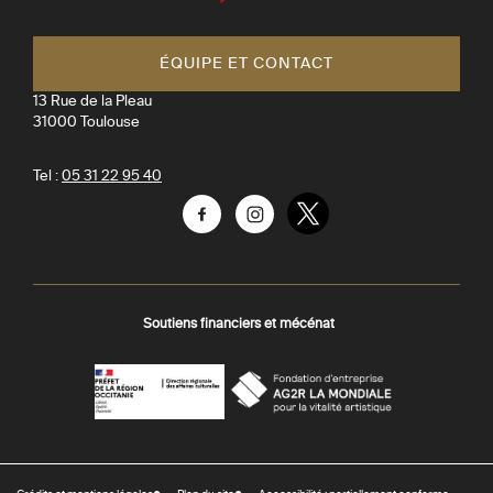
Toulouse
ÉQUIPE ET CONTACT
13 Rue de la Pleau
31000
Toulouse
Tel :
05 31 22 95 40
Facebook
Instagram
Twitter
Soutiens financiers et mécénat
AGR
Préfecture
La
-
Mondiale
DRAC