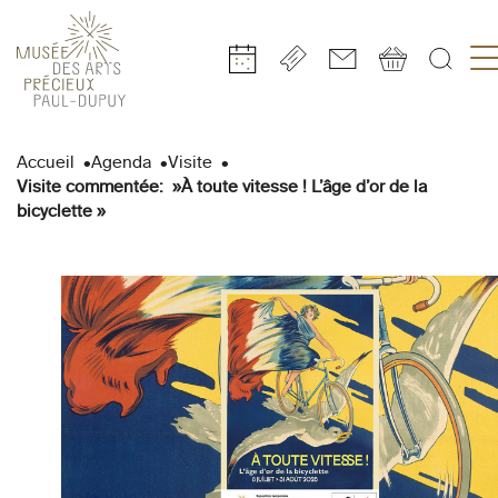
Gestion de vos préférences sur les cookies
Aller
Aller
Aller
Aller
Aller
au
à
à
au
au
Accueil
Agenda
Visite
contenu
la
la
pied
plan
Visite commentée: »À toute vitesse ! L’âge d’or de la
principal
navigation
recherche
de
du
bicyclette »
page
site