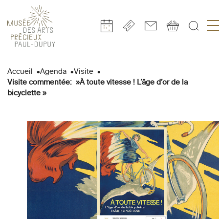
Gestion de vos préférences sur les cookies
Aller
Aller
Aller
Aller
Aller
au
à
à
au
au
Accueil
Agenda
Visite
contenu
la
la
pied
plan
Visite commentée: »À toute vitesse ! L’âge d’or de la
principal
navigation
recherche
de
du
bicyclette »
page
site