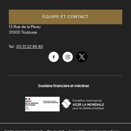
Toulouse
ÉQUIPE ET CONTACT
13 Rue de la Pleau
31000
Toulouse
Tel :
05 31 22 95 40
Facebook
Instagram
Twitter
Soutiens financiers et mécénat
AGR
Préfecture
La
-
Mondiale
DRAC