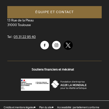
Toulouse
ÉQUIPE ET CONTACT
13 Rue de la Pleau
31000
Toulouse
Tel :
05 31 22 95 40
Facebook
Instagram
Twitter
Soutiens financiers et mécénat
AGR
Préfecture
La
-
Mondiale
DRAC
Crédits et mentions légales
Plan du site
Accessibilité : partiellement conforme