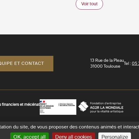
Voir tout
13 Rue de la Pleau
QUIPE ET CONTACT
Tel :
05 
31000
Toulouse
s financiers et mécénat
AGR
Préfecture
La
-
ntation du site, de vous proposer des contenus animés et interact
Mondiale
DRAC
tions légales
Plan du site
Accessibilité : partiellement conforme
Gesti
OK, accept all
Deny all cookies
Personalize
-