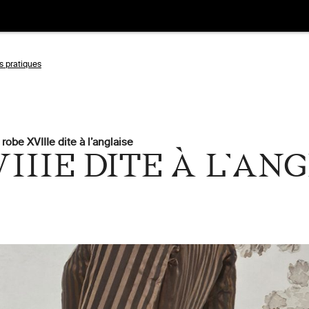
s pratiques
Aller
à
robe XVIIIe dite à l’anglaise
la
IIIE DITE À L’AN
tion
recherche