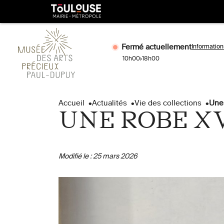
Gestion de vos préférences sur les cookies
Toulouse
métropole
Fermé actuellement
Information
10h00
18h00
Aller
Aller
au
à
Accueil
Actualités
Vie des collections
Une 
contenu
la
UNE ROBE XV
principal
naviga
Modifié le :
25 mars 2026