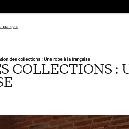
ns pratiques
Aller
à
tion des collections : Une robe à la française
la
S COLLECTIONS : 
tion
recherche
SE