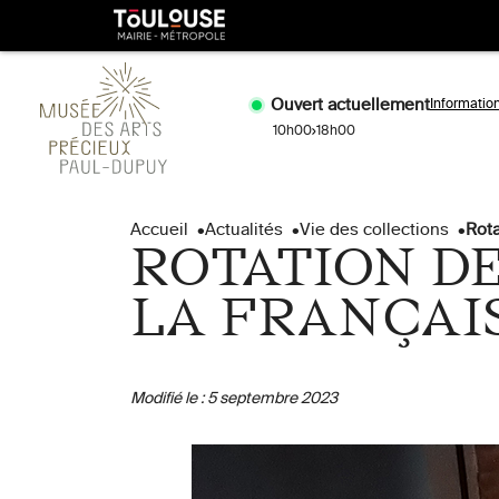
Gestion de vos préférences sur les cookies
Toulouse
métropole
Ouvert actuellement
Informatio
10h00
18h00
Aller
Aller
au
à
Accueil
Actualités
Vie des collections
Rota
contenu
la
ROTATION DE
principal
naviga
LA FRANÇAI
Modifié le :
5 septembre 2023