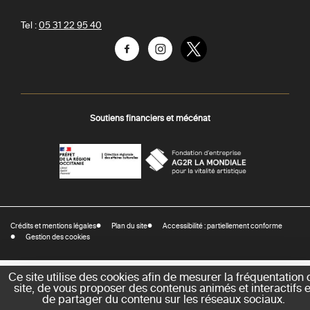
Tel :
05 31 22 95 40
Facebook
Instagram
Twitter
Soutiens financiers et mécénat
AGR
Préfecture
La
-
Mondiale
DRAC
Crédits et mentions légales
Plan du site
Accessibilité : partiellement conforme
-
Gestion des cookies
Direction
régionale
des
Ce site utilise des cookies afin de mesurer la fréquentation 
site, de vous proposer des contenus animés et interactifs e
affaires
de partager du contenu sur les réseaux sociaux.
culturelles