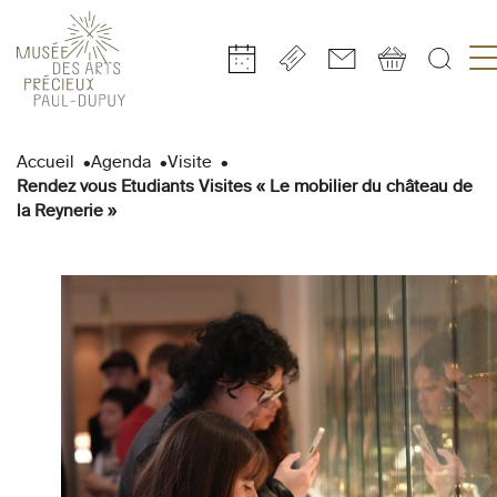
Gestion de vos préférences sur les cookies
Aller
Aller
Aller
Aller
Aller
au
à
à
au
au
Accueil
Agenda
Visite
contenu
la
la
pied
plan
Rendez vous Etudiants Visites « Le mobilier du château de
principal
navigation
recherche
de
du
la Reynerie »
page
site