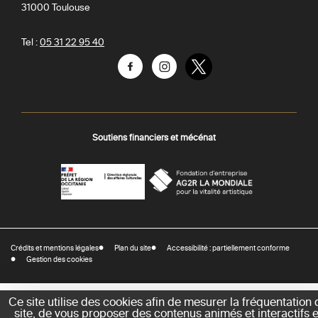
31000
Toulouse
Tel :
05 31 22 95 40
Facebook
Instagram
Twitter
Soutiens financiers et mécénat
AGR
Préfecture
La
-
Mondiale
DRAC
Crédits et mentions légales
Plan du site
Accessibilité : partiellement conforme
-
Gestion des cookies
Direction
régionale
des
Ce site utilise des cookies afin de mesurer la fréquentation 
site, de vous proposer des contenus animés et interactifs e
affaires