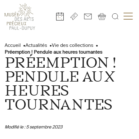
Gestion de vos préférences sur les cookies
Aller
Aller
Aller
Aller
Aller
au
à
à
au
au
Accueil
Actualités
Vie des collections
contenu
la
la
pied
plan
Préemption ! Pendule aux heures tournantes
principal
navigation
recherche
de
du
PRÉEMPTION !
page
site
PENDULE AUX
HEURES
TOURNANTES
Modifié le :
5 septembre 2023