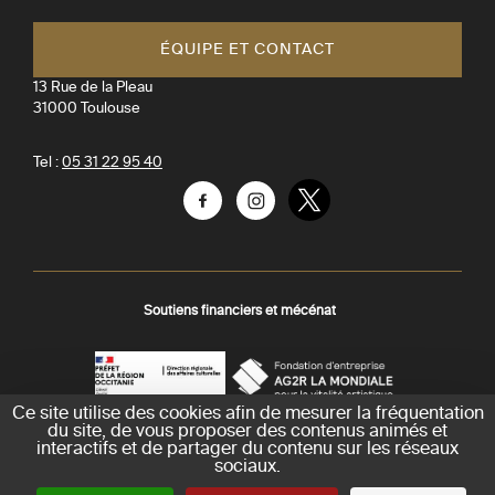
Toulouse
ÉQUIPE ET CONTACT
13 Rue de la Pleau
31000
Toulouse
Tel :
05 31 22 95 40
Facebook
Instagram
Twitter
Soutiens financiers et mécénat
Ce site utilise des cookies afin de mesurer la fréquentation
AGR
Préfecture
du site, de vous proposer des contenus animés et
La
-
interactifs et de partager du contenu sur les réseaux
Mondiale
DRAC
sociaux.
Crédits et mentions légales
Plan du site
Accessibilité : partiellement conforme
-