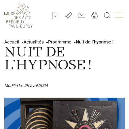
Gestion de vos préférences sur les cookies
Aller
Aller
Aller
Aller
Aller
au
à
à
au
au
Accueil
Actualités
Programme
Nuit de l’hypnose !
contenu
la
la
pied
plan
NUIT DE
principal
navigation
recherche
de
du
page
site
L’HYPNOSE !
Modifié le :
29 avril 2024