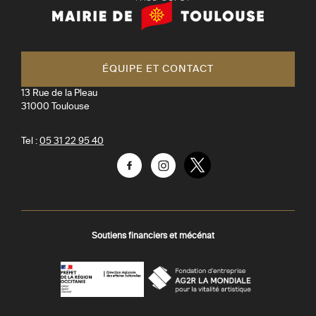
Mairie
de
Toulouse
ÉQUIPE ET CONTACT
13 Rue de la Pleau
31000
Toulouse
Tel :
05 31 22 95 40
Facebook
Instagram
Twitter
Soutiens financiers et mécénat
AGR
Préfecture