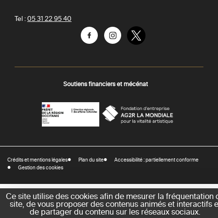
Tel :
05 31 22 95 40
Facebook
Instagram
Twitter
Soutiens financiers et mécénat
AGR
Préfecture
La
-
Mondiale
DRAC
Crédits et mentions légales
Plan du site
Accessibilité : partiellement conforme
-
Gestion des cookies
Direction
régionale
des
Ce site utilise des cookies afin de mesurer la fréquentation 
site, de vous proposer des contenus animés et interactifs e
affaires
de partager du contenu sur les réseaux sociaux.
culturelles