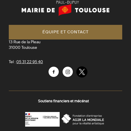
Mairie
de
Toulouse
ÉQUIPE ET CONTACT
13 Rue de la Pleau
31000
Toulouse
Tel :
05 31 22 95 40
Facebook
Instagram
Twitter
Soutiens financiers et mécénat
AGR
Préfecture