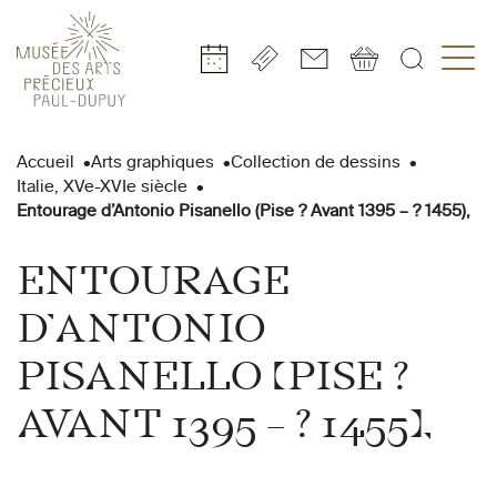
Gestion de vos préférences sur les cookies
Aller
Aller
Aller
Aller
Aller
au
à
à
au
au
Accueil
Arts graphiques
Collection de dessins
contenu
la
la
pied
plan
Italie, XVe-XVIe siècle
principal
navigation
recherche
de
du
Entourage d’Antonio Pisanello (Pise ? Avant 1395 – ? 1455),
page
site
ENTOURAGE
D’ANTONIO
PISANELLO (PISE ?
AVANT 1395 – ? 1455),