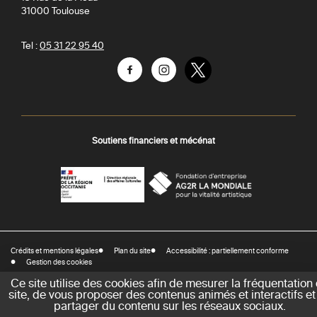
31000
Toulouse
Tel :
05 31 22 95 40
Facebook
Instagram
Twitter
Soutiens financiers et mécénat
AGR
Préfecture
La
-
Mondiale
DRAC
Crédits et mentions légales
Plan du site
Accessibilité : partiellement conforme
-
Gestion des cookies
Direction
Ce site utilise des cookies afin de mesurer la fréquentation
régionale
site, de vous proposer des contenus animés et interactifs et
des
partager du contenu sur les réseaux sociaux.