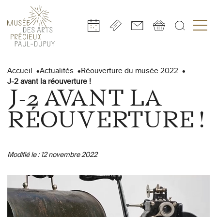
Gestion de vos préférences sur les cookies
Aller
Aller
Aller
Aller
Aller
au
à
à
au
au
Accueil
Actualités
Réouverture du musée 2022
contenu
la
la
pied
plan
J-2 avant la réouverture !
principal
navigation
recherche
de
du
J-2 AVANT LA
page
site
RÉOUVERTURE !
Modifié le :
12 novembre 2022