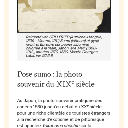
Raimund von STILLFRIED (Autriche-Hongrie,
1839 – Vienne, 1911) Sumo (lutteurs) et gyoji
(arbitre) Epreuve sur papier albuminé
coloriée à la main, Japon, ère Meiji (1868-
1912), années 1870-1880. Musée Georges-
Labit, inv. 92.6.8
Pose sumo : la photo-
e
souvenir du XIX
siècle
Au Japon, la photo-souvenir pratiquée des
e
années 1860 jusqu’au début du XX
siècle
pour une riche clientèle de touristes étrangers
à la recherche d’exotisme et de pittoresque
est appelée
Yokohama shashin
car la