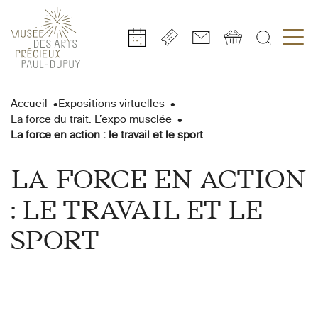
Gestion de vos préférences sur les cookies
Aller
Aller
Aller
Aller
Aller
au
à
à
au
au
Accueil
Expositions virtuelles
contenu
la
la
pied
plan
La force du trait. L’expo musclée
principal
navigation
recherche
de
du
La force en action : le travail et le sport
page
site
LA FORCE EN ACTION
: LE TRAVAIL ET LE
SPORT