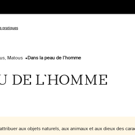
s pratiques
Aller
à
us, Matous
Dans la peau de l’homme
la
tion
recherche
U DE L’HOMME
ttribuer aux objets naturels, aux animaux et aux dieux des cara