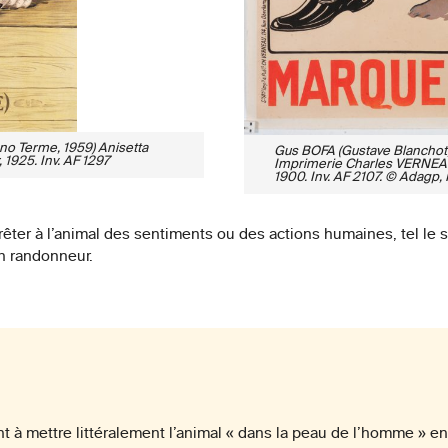
ano Terme, 1959) Anisetta
Gus BOFA (Gustave Blanchot, d
 1925. Inv. AF 1297
Imprimerie Charles VERNEAU, 
1900. Inv. AF 2107. © Adagp, 
rêter à l’animal des sentiments ou des actions humaines, tel le si
n randonneur.
t à mettre littéralement l’animal « dans la peau de l’homme » en l