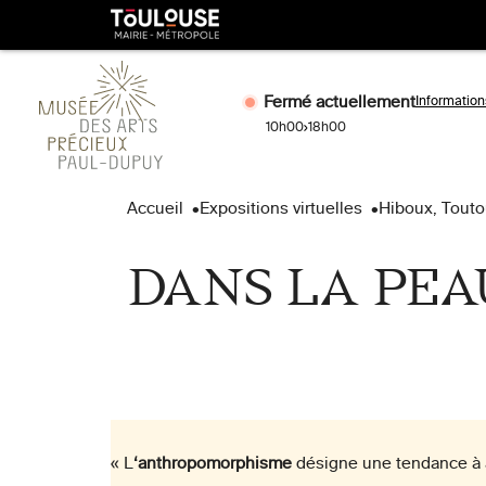
Gestion de vos préférences sur les cookies
Toulouse
métropole
Fermé actuellement
Information
10h00
18h00
Aller
Aller
au
à
Accueil
Expositions virtuelles
Hiboux, Touto
contenu
la
principal
naviga
DANS LA PEA
« L
‘
anthropomorphisme
désigne une tendance à a