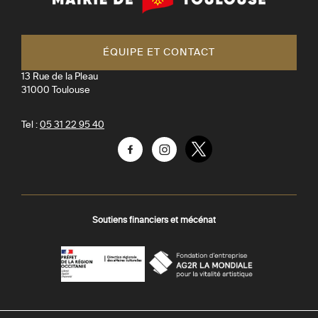
de
Toulouse
ÉQUIPE ET CONTACT
13 Rue de la Pleau
31000
Toulouse
Tel :
05 31 22 95 40
Facebook
Instagram
Twitter
Soutiens financiers et mécénat
AGR
Préfecture
La
-