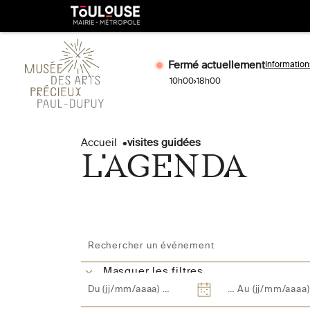
Gestion de vos préférences sur les cookies
Toulouse
métropole
Fermé actuellement
Information
10h00
18h00
Aller
Aller
au
à
Accueil
visites guidées
contenu
la
L'AGENDA
principal
naviga
Masquer les filtres
DATE
DATE
DE
DE
DÉBUT
FIN