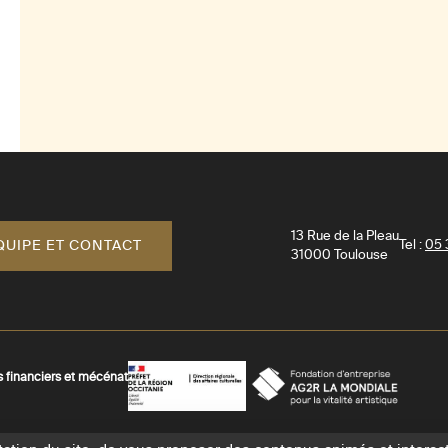
13 Rue de la Pleau
QUIPE ET CONTACT
Tel :
05 
31000
Toulouse
s financiers et mécénat
AGR
Préfecture
La
-