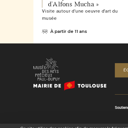
d’Alfons Mucha »
Visite autour d'une oeuvre d'art du
musée
À partir de 11 ans
É
Mairie
de
Toulouse
Soutien