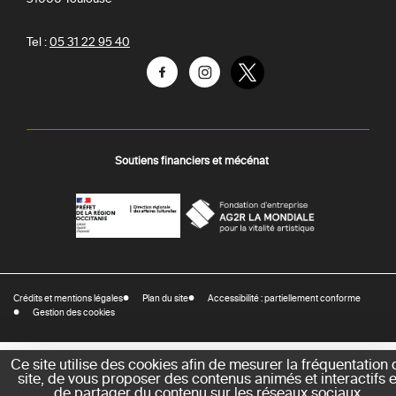
Tel :
05 31 22 95 40
Facebook
Instagram
Twitter
Soutiens financiers et mécénat
AGR
Préfecture
La
-
Mondiale
DRAC
Crédits et mentions légales
Plan du site
Accessibilité : partiellement conforme
-
Gestion des cookies
Direction
régionale
des
Ce site utilise des cookies afin de mesurer la fréquentation 
site, de vous proposer des contenus animés et interactifs e
affaires
de partager du contenu sur les réseaux sociaux.