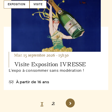
EXPOSITION
VISITE
Mar. 15 septembre 2026 - 15h30
Visite Exposition IVRESSE
L’expo à consommer sans modération !
À partir de 16 ans
p
2
1
Page
Page
Page
a