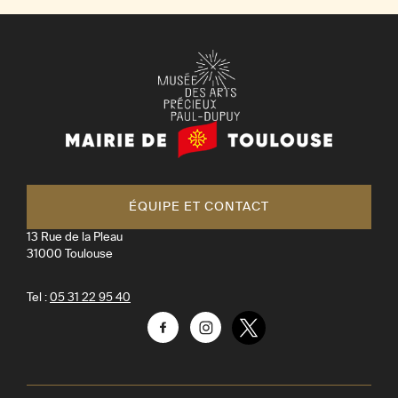
suivante
g
i
n
a
Mairie
t
de
Toulouse
i
o
ÉQUIPE ET CONTACT
n
13 Rue de la Pleau
31000
Toulouse
Tel :
05 31 22 95 40
Facebook
Instagram
Twitter