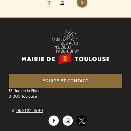
p
2
1
Page
Page
Page
a
suivante
g
i
n
a
Mairie
t
de
Toulouse
i
o
ÉQUIPE ET CONTACT
n
13 Rue de la Pleau
31000
Toulouse
Tel :
05 31 22 95 40
Facebook
Instagram
Twitter